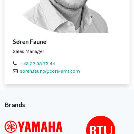
Søren Faunø
Sales Manager
+45
22 95 75 44
soren.fauno@core-emt.com
Brands